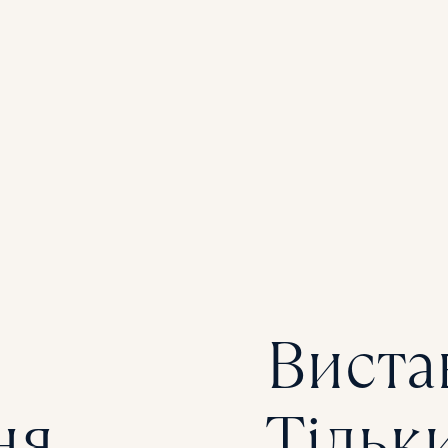
ДОКЛА
Вистав
ня
Тільки