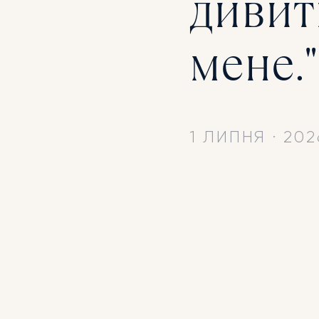
дивит
мене."
1 ЛИПНЯ
·
202