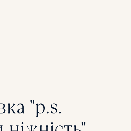
ДНІШЕ
ка "p.s.
 ніжність"