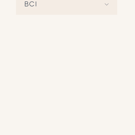
ВСІ
AUK
БІЗНЕС
ВАЖЛИВІ
ОГОЛОШЕННЯ
ДАХ МЕНОРИ
ДНІШЕ
ЖИТТЯ