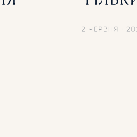
2 ЧЕРВНЯ
·
20