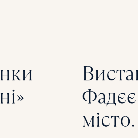
інки
Виста
ні»
Фадєє
місто.