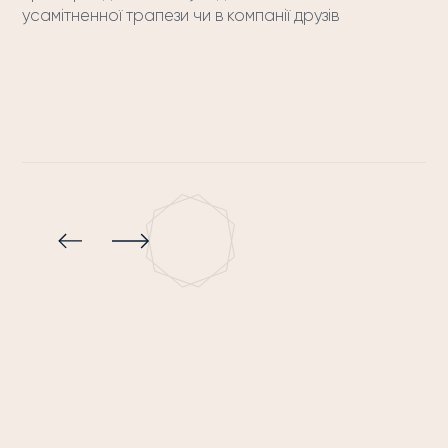
усамітненної трапези чи в компанії друзів