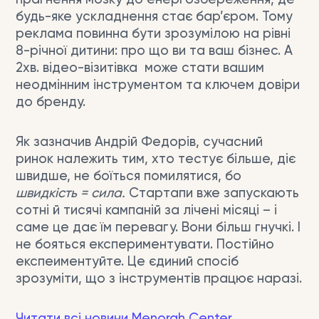
будь-яке ускладнення стає бар’єром. Тому
реклама повинна бути зрозумілою на рівні
8-річної дитини: про що ви та ваш бізнес. А
2хв. відео-візитівка може стати вашим
неодмінним інструментом та ключем довіри
до бренду.
Як зазначив Андрій Федорів, сучасний
ринок належить тим, хто тестує більше, діє
швидше, не боїться помилятися, бо
швидкість = сила.
Стартапи вже запускають
сотні й тисячі кампаній за лічені місяці – і
саме це дає їм перевагу. Вони більш гнучкі. І
не бояться експериментувати. Постійно
експеиментуйте. Це єдиний спосіб
зрозуміти, що з інструментів працює наразі.