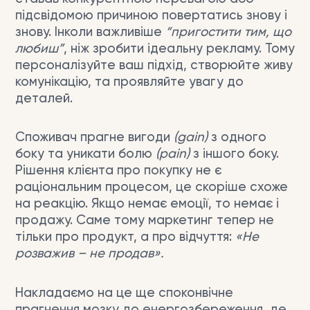
підсвідомою причиною повертатись знову і
знову. Інколи важливіше
“пригостити тим, що
любиш”
, ніж зробити ідеальну рекламу. Тому
персоналізуйте ваш підхід, створюйте живу
комунікацію, та проявляйте увагу до
деталей.
Споживач прагне вигоди
(gain)
з одного
боку та уникати болю
(pain)
з іншого боку.
Рішення клієнта про покупку не є
раціональним процесом, це скоріше схоже
на реакцію. Якщо немає емоції, то немає і
продажу. Саме тому маркетинг тепер не
тільки про продукт, а про відчуття:
«Не
розважив – не продав».
Накладаємо на це ще споконвічне
прагнення мозку до енергозбереження, де